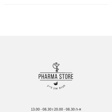
ש
אל
ות