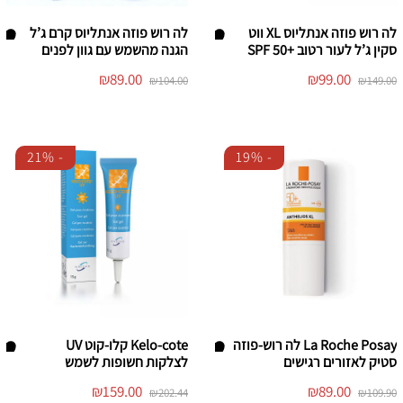
ות
ות
לה רוש פוזה אנתליוס XL ווט
לה רוש פוזה אנתליוס קרם ג’ל
סקין ג’ל לעור רטוב +50 SPF
הגנה מהשמש עם גוון לפנים
הו
הו
המחיר
המחיר
המחיר
המחיר
₪
89.00
₪
99.00
₪
104.00
₪
149.00
סף
סף
המקורי
הנוכחי
המקורי
הנוכחי
היה:
הוא:
היה:
הוא:
/י
/י
₪89.00.
₪104.00.
₪99.00.
₪149.00.
לר
לר
21%
-
19%
-
שי
שי
מ
מ
ת
ת
ה
ה
מ
מ
ש
ש
אל
אל
ות
ות
La Roche Posay לה רוש-פוזה
Kelo-cote קלו-קוט UV
סטיק לאזורים רגישים
לצלקות חשופות לשמש
הו
הו
המחיר
המחיר
המחיר
המחיר
₪
159.00
₪
89.00
₪
202.44
₪
109.90
סף
סף