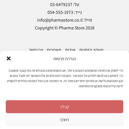
Copyright © Pharma Store 2018
מעקב הזמנות
אודות
מאמרים
צרו קשר
הגדרת פרטיות
הצהרת נגישות
מדיניות פרטיות
תקנון ותנאי שימוש
כדי לספק את חוויות המשתמש הטובות ביותר, אנו משתמשים בטכנולוגיות כמו קובצי Cookie
כדי לאחסן ו/או לגשת למידע על המכשיר. הסכמה לטכנולוגיות אלו תאפשר לנו לעבד נתונים
כגון התנהגות גלישה או מזהים ייחודיים באתר זה. אי הסכמה או ביטול הסכמה עלולים להשפיע
עקוב אחרינו
לרעה על תכונות ופונקציות מסוימות.
קבל/י
דחה/י