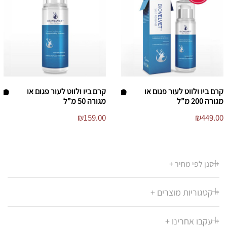
קרם ביו ולווט לעור פגום או
קרם ביו ולווט לעור פגום או
מגורה 200 מ”ל
מגורה 50 מ”ל
הו
הו
₪
159.00
₪
449.00
סף
סף
/י
/י
לר
לר
שי
שי
+ סנן לפי מחיר +
מ
מ
ת
ת
+ קטגוריות מוצרים +
ה
ה
מ
מ
+ עקבו אחרינו +