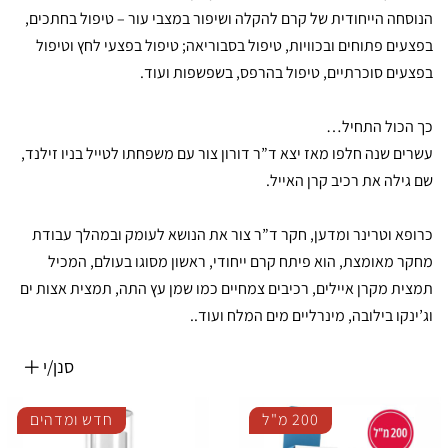
הנוסחה הייחודית של קרם להקלה ושיפור במצבי עור – טיפול בחתכים,
בפצעים פתוחים ובכוויות, טיפול בסבוריאה; טיפול בפצעי לחץ וטיפול
בפצעים סוכרתיים, טיפול בהרפס, בשפשפות ועוד.
כך הכול התחיל…
עשרים שנה חלפו מאז יצא ד”ר דורון צור עם משפחתו לטייל בניו זילנד,
שם גילה את רכיב קרן האייל.
כרופא וטרינר ומדען, חקר ד”ר צור את הנושא לעומק ובמהלך עבודת
מחקר מאומצת, הוא פיתח קרם ייחודי, ראשון מסוגו בעולם, המכיל
תמצית מקרן איילים, רכיבים צמחיים כמו שמן עץ התה, תמצית אצות ים
וג’ינקו בילובה, מינרליים מים המלח ועוד..
סנן/י
200 מ"ל
חדש ומדהים