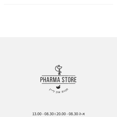
ש
ש
אל
אל
ות
ות