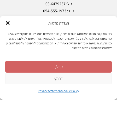
הגדרת פרטיות
Copyright © Pharma Store 2018
כדי לספק את חוויות המשתמש הטובות ביותר, אנו משתמשים בטכנולוגיות כמו קובצי Cookie
כדי לאחסן ו/או לגשת למידע על המכשיר. הסכמה לטכנולוגיות אלו תאפשר לנו לעבד נתונים
כגון התנהגות גלישה או מזהים ייחודיים באתר זה. אי הסכמה או ביטול הסכמה עלולים להשפיע
מעקב הזמנות
אודות
מאמרים
צרו קשר
לרעה על תכונות ופונקציות מסוימות.
הצהרת נגישות
מדיניות פרטיות
תקנון ותנאי שימוש
קבל/י
עקוב אחרינו
דחה/י
Privacy Statement
Cookie Policy