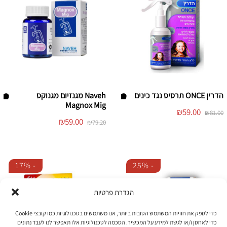
מ
מ
ת
ת
ה
ה
מ
מ
ש
ש
אל
אל
ות
ות
הדרין ONCE תרסיס נגד כינים
Naveh מגנזיום מגנוקס
Magnox Mig
המחיר
המחיר
הו
הו
₪
59.00
₪
81.00
המקורי
הנוכחי
המחיר
המחיר
₪
59.00
₪
79.20
סף
סף
היה:
הוא:
המקורי
הנוכחי
₪59.00.
₪81.00.
היה:
הוא:
/י
/י
₪59.00.
₪79.20.
לר
לר
17%
-
25%
-
שי
שי
מ
מ
הגדרת פרטיות
ת
ת
ה
ה
כדי לספק את חוויות המשתמש הטובות ביותר, אנו משתמשים בטכנולוגיות כמו קובצי Cookie
מ
מ
כדי לאחסן ו/או לגשת למידע על המכשיר. הסכמה לטכנולוגיות אלו תאפשר לנו לעבד נתונים