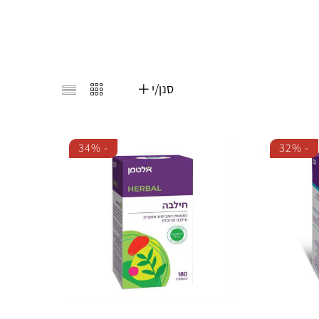
סנן/י
34%
-
32%
-