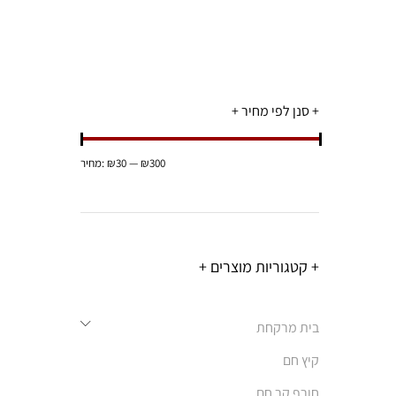
+ סנן לפי מחיר +
מחיר
מחיר
₪300
—
₪30
מחיר:
מינימלי
מקסימלי
+ קטגוריות מוצרים +
בית מרקחת
קיץ חם
חורף קר חם