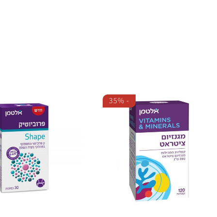
35%
-