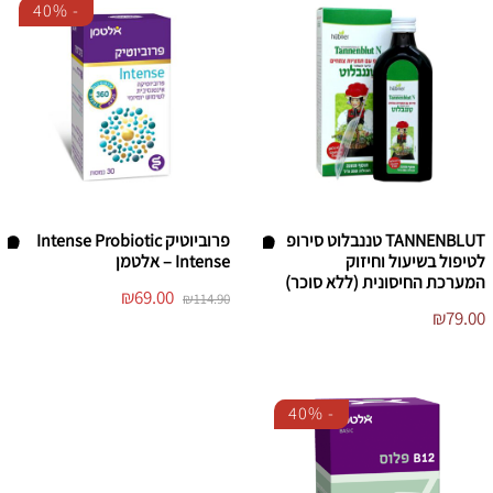
40%
-
TANNENBLUT טננבלוט סירופ
פרוביוטיק Intense Probiotic
לטיפול בשיעול וחיזוק
Intense – אלטמן
הו
הו
המערכת החיסונית (ללא סוכר)
המחיר
המחיר
₪
69.00
₪
114.90
סף
סף
המקורי
הנוכחי
₪
79.00
היה:
הוא:
/י
/י
₪69.00.
₪114.90.
לר
לר
שי
שי
40%
-
מ
מ
ת
ת
ה
ה