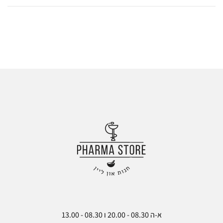
ש
אל
ות