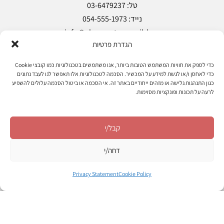
הגדרת פרטיות
Copyright © Pharma Store 2018
כדי לספק את חוויות המשתמש הטובות ביותר, אנו משתמשים בטכנולוגיות כמו קובצי Cookie
כדי לאחסן ו/או לגשת למידע על המכשיר. הסכמה לטכנולוגיות אלו תאפשר לנו לעבד נתונים
כגון התנהגות גלישה או מזהים ייחודיים באתר זה. אי הסכמה או ביטול הסכמה עלולים להשפיע
מעקב הזמנות
אודות
מאמרים
צרו קשר
לרעה על תכונות ופונקציות מסוימות.
הצהרת נגישות
מדיניות פרטיות
תקנון ותנאי שימוש
קבל/י
עקוב אחרינו
דחה/י
Privacy Statement
Cookie Policy