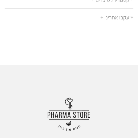
ה
מ
+ עקבו אחרינו +
ש
אל
ות