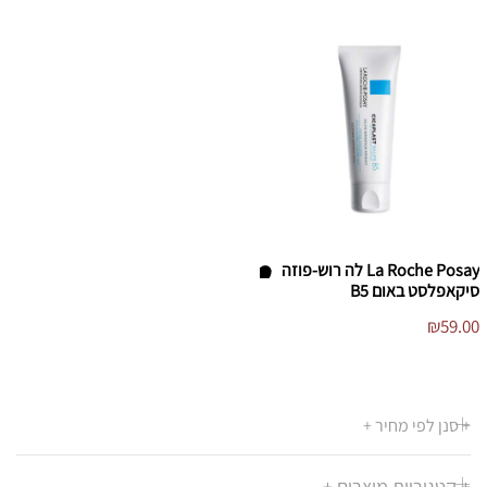
La Roche Posay לה רוש-פוזה
סיקאפלסט באום B5
הו
₪
59.00
סף
/י
לר
שי
+ סנן לפי מחיר +
מ
ת
+ קטגוריות מוצרים +