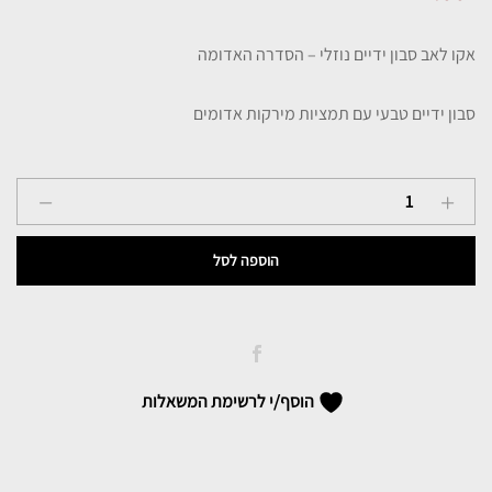
אקו לאב סבון ידיים נוזלי – הסדרה האדומה
סבון ידיים טבעי עם תמציות מירקות אדומים
אקו
לאב
סבון
הוספה לסל
ידיים
טבעי
נוזלי
-
הסדרה
הוסף/י לרשימת המשאלות
האדומה
quantity