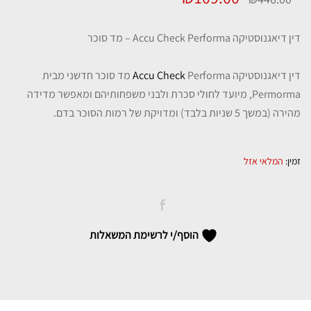
המקורי
הנוכחי
דין דיאגנוסטיקה Accu Check Performa – מד סוכר
היה:
הוא:
דין דיאגנוסטיקה
Accu Check
Performa מד סוכר חדשני מבית
₪109.00.
₪446.00.
Permorma, מיועד לחולי סכרת ולבני משפחותיהם ומאפשר מדידה
מהירה (במשך 5 שניות בלבד) ומדויקת של רמות הסוכר בדם.
זמין:
המלאי אזל
הוסף/י לרשימת המשאלות