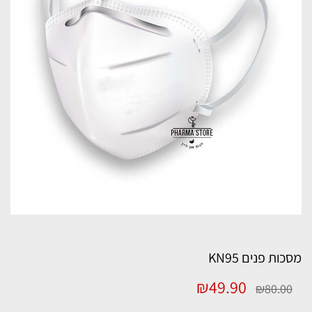
מסכות פנים KN95
המחיר
המחיר
₪
49.90
₪
80.00