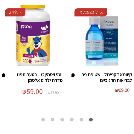
אזל מהמלאי
-
24%
קיוומא דקפינול – שטיפת פה
יומי ויטמין C – בטעם תפוז
לבריאות החניכיים
סדרת ילדים אלטמן
הו
הו
המחיר
59.00
₪
המחיר
₪
69.00
סף
סף
₪
77.90
המקורי
הנוכחי
היה:
הוא:
/י
/י
₪59.00.
₪77.90.
לר
לר
שי
שי
מ
מ
ת
ת