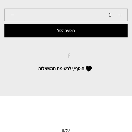
המקורי
הנוכחי
היה:
הוא:
מסכות
פנים
₪49.90.
₪80.00.
KN95
הוספה לסל
quantity
הוסף/י לרשימת המשאלות
תיאור