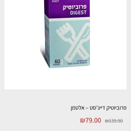
פרוביוטיק דייג’סט – אלטמן
המחיר
המחיר
₪
79.00
₪
139.90