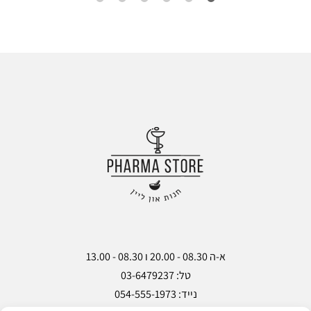
מ
מ
ת
ת
ה
ה
מ
מ
ש
ש
אל
אל
ות
ות