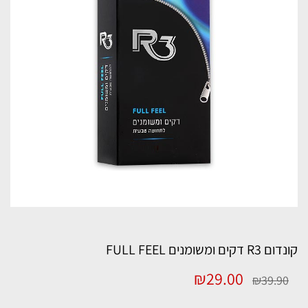
קונדום R3 דקים ומשומנים FULL FEEL
המחיר
המחיר
₪
29.00
₪
39.90
המקורי
הנוכחי