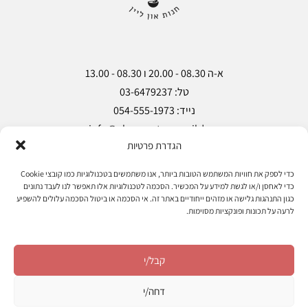
הגדרת פרטיות
Copyright © Pharma Store 2018
כדי לספק את חוויות המשתמש הטובות ביותר, אנו משתמשים בטכנולוגיות כמו קובצי Cookie
כדי לאחסן ו/או לגשת למידע על המכשיר. הסכמה לטכנולוגיות אלו תאפשר לנו לעבד נתונים
מעקב הזמנות
אודות
מאמרים
צרו קשר
כגון התנהגות גלישה או מזהים ייחודיים באתר זה. אי הסכמה או ביטול הסכמה עלולים להשפיע
לרעה על תכונות ופונקציות מסוימות.
הצהרת נגישות
מדיניות פרטיות
תקנון ותנאי שימוש
קבל/י
עקוב אחרינו
דחה/י