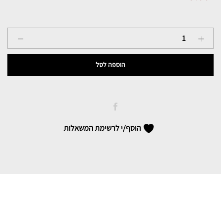
קרם
ביו
ולווט
הוספה לסל
לעור
פגום
או
מגורה
200
הוסף/י לרשימת המשאלות
מ"ל
quantity