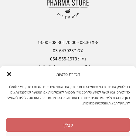
הגדרת פרטיות
Copyright © Pharma Store 2018
כדי לספק את חוויות המשתמש הטובות ביותר, אנו משתמשים בטכנולוגיות כמו קובצי Cookie
כדי לאחסן ו/או לגשת למידע על המכשיר. הסכמה לטכנולוגיות אלו תאפשר לנו לעבד נתונים
כגון התנהגות גלישה או מזהים ייחודיים באתר זה. אי הסכמה או ביטול הסכמה עלולים להשפיע
מעקב הזמנות
אודות
מאמרים
צרו קשר
לרעה על תכונות ופונקציות מסוימות.
הצהרת נגישות
מדיניות פרטיות
תקנון ותנאי שימוש
קבל/י