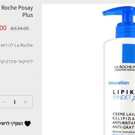
Plus
המח
.00
₪
134.00
המק
La Roche לה רוש-פוזה ליפיקאר סינדט קרם ג’ל לרחצה
היה:
ליפיקאר סינדט קרם ג’ל
00.
.
La
Roche
Posay
הוסף/י לרשי
לה
רוש-פוזה