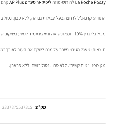
La Roche Posay
לה רוש-פוזה
ליפיקאר סינדט AP Plus
קרם ג’ל לרחצה 
התוויה: קרם-ג’ל לרחצה בעל סבילות גבוהה, ללא סבון, נטול בו
מכיל גליצרין 10%, חמאת שיאה וניאצינאמיד לסיוע בשיקום שכבת המגן של העור ולהפחתת גירויים.
תוצאות: מעגל הגירוי נשבר על מנת לשקם את העור לאורך זמן. הע
מגן מפני “מים קשים”. ללא סבון. נטול בושם. ללא פראבן.
מק"ט:
3337875537315