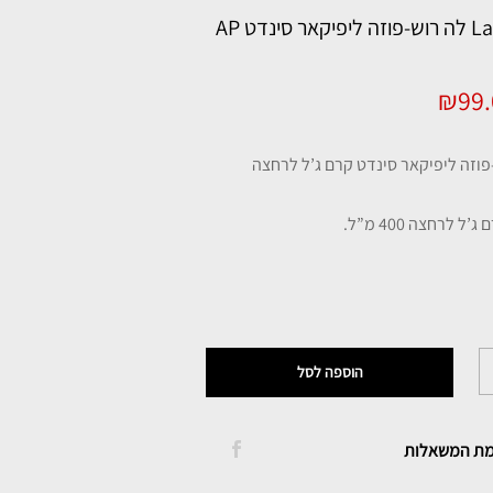
La Roche Posay לה רוש-פוזה ליפיקאר סינדט AP
יר
המחיר
₪
99
ורי
הנוכחי
הוא:
 לרחצה 400 מ”ל.
₪99.00.
₪134.
הוספה לסל
מת המשאלות