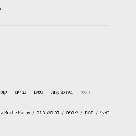
פא
ראשי
בית מרקחת
נשים
גברים
קוסמ
ראשי
חנות
יצרנים
לה רוש-פוזה
La Roche Posay לה רוש-פוזה ליפיקאר סינדט  Plus