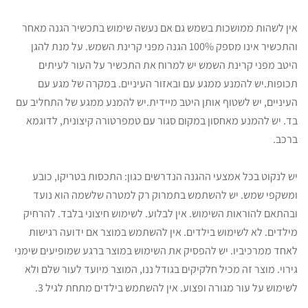
אין לשהות ממושכות בשמש גם אם נעשה שימוש בתכשיר הגנה מאחר
והתכשיר אינו מספק 100% הגנה מפני קרינת השמש. על מנת להגן
היטב מפני קרינת השמש יש למרוח את התכשיר על העור לעיתים
תכופות.יש להמנע ממגע עם ובאזור העיניים. במקרה של מגע עם
העיניים, יש לשטוף אותן היטב מיידית.יש להמנע ממגע של התחליב עם
בד. יש להמנע מאחסון במקום סגור עם טמפרטורה קיצונית, לדוגמא
ברכב.
יש לנקוט בכל אמצעי ההגנה הנדרשים כגון: התכסות בטריקו, כובע
ומשקפי שמש. יש להשתמש בתמרוק רק למטרה שלשמה הוא נועד
ובהתאם להוראות השימוש. אין לבלוע. לשימוש חיצוני בלבד. להרחיק
מילדים. לא לשימוש בילדים. אין להשתמש במוצר אם ידועה רגישות
לאחד ממרכיביו. יש להפסיק את השימוש במוצר ברגע שמופיעים שימני
גירוי. מוצר זה מכיל חלקיקים בגודל ננו, המוצר מיועד לעור שלם ולא
לשימוש על עור מגורה ופצוע. אין להשתמש בילדים מתחת לגיל 3.