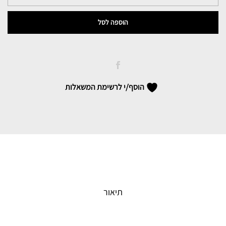
וישי
מינרל
הוספה לסל
89
(העתק)
quantity
הוסף/י לרשימת המשאלות
תיאור