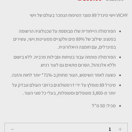
המקורי
הנוכחי
VICHY וישי מינרל 89 מוצר הטיפוח הנמכר בעולם של וישי
היה:
הוא:
הפורמולה הייחודית שלו מבוססת על טכנולוגיה הרשומה
₪109.00.
₪129.00.
בפטנט: שילוב של 89% מים וולקניים ממעיינות וישי, עשירים
במינרלים, עם חומצה היאלורונית.
הפורמולה פותחה עבור בטיחות וסבילות מרבית. ללא בישום
וללא אלכוהול, הסרום מתאים גם לעור רגיש.
כשעה לאחר השימוש, העור מחוזק ב-71%* יותר לחות והזנה.
מינרל 89 מומלץ על ידי דרמטולוגים ברחבי העולם ונבדק על
יותר מ-3,800 מטופלים ומטופלות, בעלי כל סוגי העור.
מכיל: 50 מ”ל
VICHY