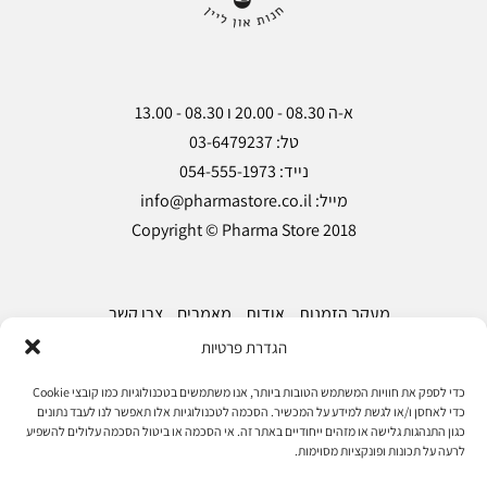
Copyright © Pharma Store 2018
מעקב הזמנות
אודות
מאמרים
צרו קשר
הגדרת פרטיות
הצהרת נגישות
מדיניות פרטיות
תקנון ותנאי שימוש
כדי לספק את חוויות המשתמש הטובות ביותר, אנו משתמשים בטכנולוגיות כמו קובצי Cookie
כדי לאחסן ו/או לגשת למידע על המכשיר. הסכמה לטכנולוגיות אלו תאפשר לנו לעבד נתונים
כגון התנהגות גלישה או מזהים ייחודיים באתר זה. אי הסכמה או ביטול הסכמה עלולים להשפיע
עקוב אחרינו
לרעה על תכונות ופונקציות מסוימות.